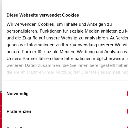
Verkaufs­
Diese Webseite verwendet Cookies
dokumentation
Wir verwenden Cookies, um Inhalte und Anzeigen zu
personalisieren, Funktionen für soziale Medien anbieten zu 
Wir stellen korrekte und vollständige
und die Zugriffe auf unsere Website zu analysieren. Außerd
Verkaufsunterlagen zusammen –
geben wir Informationen zu Ihrer Verwendung unserer Websi
Kaufinteressenten sowie
unsere Partner für soziale Medien, Werbung und Analysen we
Finanzierungsinstitute schätzen unsere
Unsere Partner führen diese Informationen möglicherweise m
professionelle Bereitstellung der
weiteren Daten zusammen, die Sie ihnen bereitgestellt habe
objektbezogenen Informationen.
die sie im Rahmen Ihrer Nutzung der Dienste gesammelt ha
Einwilligungsauswahl
Beispiel einer Verkaufs­dokumentation
Notwendig
n
Präferenzen
t
g