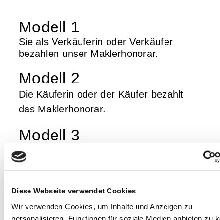
Modell 1
Sie als Verkäuferin oder Verkäufer
bezahlen unser Maklerhonorar.
Modell 2
Die Käuferin oder der Käufer bezahlt
das Maklerhonorar.
Modell 3
Sie zahlen nur für die Dienstleistungen,
die Sie in Anspruch nehmen. Individuell
buchbar.
Diese Webseite verwendet Cookies
Wir verwenden Cookies, um Inhalte und Anzeigen zu
Honorarrechner
personalisieren, Funktionen für soziale Medien anbieten zu 