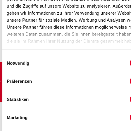
und die Zugriffe auf unsere Website zu analysieren. Außerd
Sie wissen gerne von Anfang an, woran
geben wir Informationen zu Ihrer Verwendung unserer Websi
Sie sind? Hier geht’s zum individuellen
unsere Partner für soziale Medien, Werbung und Analysen we
Honorarrechner:
Unsere Partner führen diese Informationen möglicherweise m
weiteren Daten zusammen, die Sie ihnen bereitgestellt habe
die sie im Rahmen Ihrer Nutzung der Dienste gesammelt ha
Honorarmodell
*
Modell 1 : Auftraggeberin zahlt Honorar
Einwilligungsauswahl
Modell 2 : Käuferschaft zahlt Honorar
Notwendig
n
Modell 3 : Individuelle Auswahl der
gewünschten Dienstleistungen
Präferenzen
t
Objekt:
g
Statistiken
Objektart
Marketing